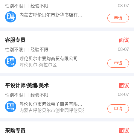
发布 [采购专员 ] 招聘信息
08-07
性别不限
经验不限
韩主任 发布 [养猪技术主管 ] 招聘信息
【内蒙古瑞丰农牧业装备股份有限公司 】 强势入驻
内蒙古呼伦贝尔市新华书店有限公司
申请
客服专员
面议
08-07
性别不限
经验不限
呼伦贝尔市爱购商贸有限公司
申请
呼伦贝尔-海拉尔区
平设计师/美编/美术
面议
08-07
性别不限
经验不限
呼伦贝尔市鸿源电子商务有限责任公司
申请
内蒙古呼伦贝尔市创业园呼伦贝尔市体院馆116门市
采购专员
面议