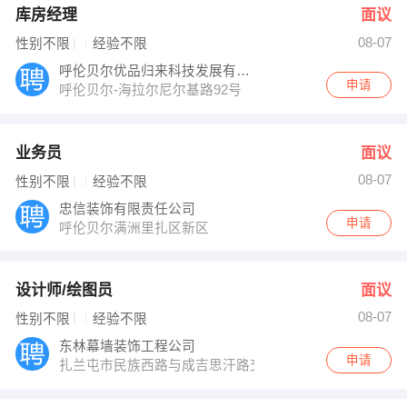
库房经理
面议
08-07
性别不限
经验不限
呼伦贝尔优品归来科技发展有限公司
申请
呼伦贝尔-海拉尔尼尔基路92号
业务员
面议
08-07
性别不限
经验不限
忠信装饰有限责任公司
申请
呼伦贝尔满洲里扎区新区
设计师/绘图员
面议
08-07
性别不限
经验不限
东林幕墙装饰工程公司
申请
扎兰屯市民族西路与成吉思汗路交汇处新中蒙医院工地