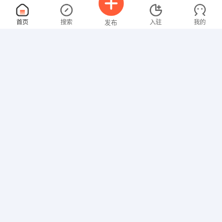
摄影师
面议
首页
搜索
入驻
我的
发布
08-07
性别不限
经验不限
呼伦贝尔市乐享摄影服务有限公司
申请
呼伦贝尔-海拉尔区
工人
面议
招聘信息
求职简历
08-07
性别不限
经验不限
呼伦贝尔市华源绝热防腐有限公司
申请
内蒙古呼伦贝尔市海拉尔区 鄂温克旗经济开发区
签单员
面议
08-07
性别不限
经验不限
紫金财产保险股份有限公司内蒙古分公司呼
申请
呼伦贝尔-海拉尔区